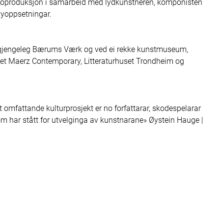
dioproduksjon i samarbeid med lydkunstneren, komponisten 
yoppsetningar.

lgjengeleg Bærums Værk og ved ei rekke kunstmuseum, 
riet Maerz Contemporary, Litteraturhuset Trondheim og 
omfattande kulturprosjekt er no forfattarar, skodespelarar 
 har stått for utvelginga av kunstnarane» Øystein Hauge | 