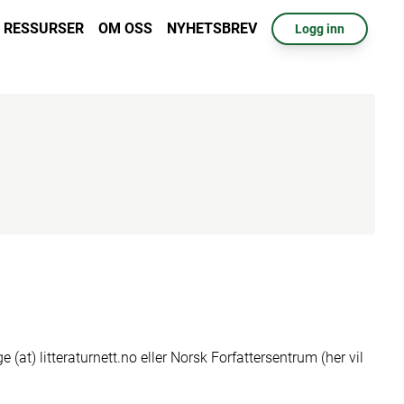
RESSURSER
OM OSS
NYHETSBREV
Logg inn
(at) litteraturnett.no eller Norsk Forfattersentrum (her vil 