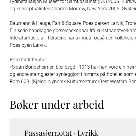
Lydinstallasjon Museet for Samtidskunst (DK) 2005. Kurs/w
og konseptualisten Charles Morrow, New York 2005. Øystein H
Baumann & Hauge, Fair & Square, Poesiparken Larvik, Trondh
Ein serie handlagde porselenskoppar frå kunsthandtverkar
litteraturhus o.a.. Tekstene hans inngår også i en kolleksj
Poesibyen Larvik.

Rom for litteratur:

«Sidan Bondeheimen blei bygd i 1913 har han vore ein heim f
og andre stamgjester synleggjort i romma på hotellet som 
Rom 608  (Kjelde: Nynorsk Kultursentrum/Best Western Bo
Bøker under arbeid
Passasjernotat
· Lyrikk