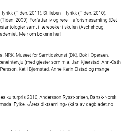
ikk (Tiden, 2011), Stilleben – lyrikk (Tiden, 2010), 
 (Tiden, 2000), Forfattarliv og røre – aforismesamling (Det 
iantologier samt i lærebøker i skulen (Aschehoug, 
ademiet. Meir om bøkene her!

la, NRK, Museet for Samtidskunst (DK), Bok i Operaen, 
 sceneintervju (med gjester som m.a. Jan Kjærstad, Ann-Cath 
 Persson, Ketil Bjørnstad, Anne Karin Elstad og mange 
es kulturpris 2010, Andersson Rysst-prisen, Dansk-Norsk 
sdal Fylke. «Årets diktsamling» (kåra av dagbladet.no 