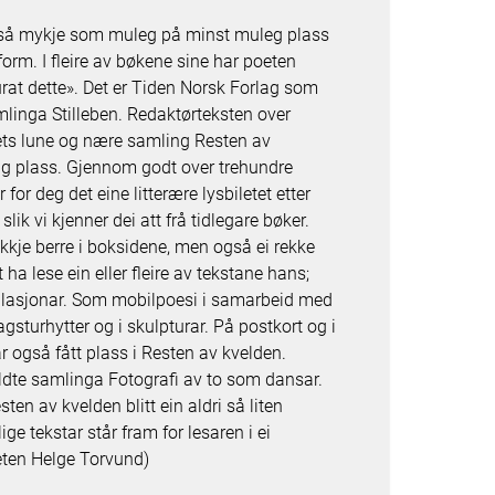
ve så mykje som muleg på minst muleg plass
tform. I fleire av bøkene sine har poeten
at dette». Det er Tiden Norsk Forlag som
amlinga Stilleben. Redaktørteksten over
rets lune og nære samling Resten av
ig plass. Gjennom godt over trehundre
for deg det eine litterære lysbiletet etter
slik vi kjenner dei att frå tidlegare bøker.
 ikkje berre i boksidene, men også ei rekke
t ha lese ein eller fleire av tekstane hans;
stallasjonar. Som mobilpoesi i samarbeid med
agsturhytter og i skulpturar. På postkort og i
ar også fått plass i Resten av kvelden.
eldte samlinga Fotografi av to som dansar.
en av kvelden blitt ein aldri så liten
ge tekstar står fram for lesaren i ei
oeten Helge Torvund)