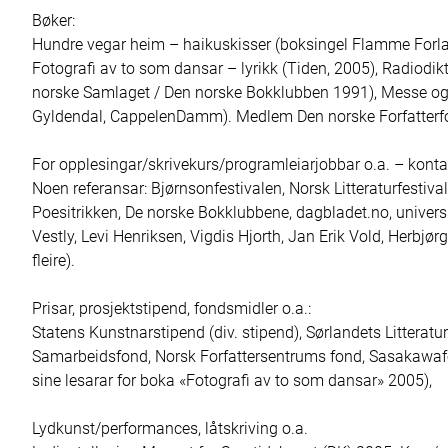
Bøker:

Hundre vegar heim – haikuskisser (boksingel Flamme Forlag, 
Fotografi av to som dansar – lyrikk (Tiden, 2005), Radiodikt 
norske Samlaget / Den norske Bokklubben 1991), Messe og m
Gyldendal, CappelenDamm). Medlem Den norske Forfatterfore
For opplesingar/skrivekurs/programleiarjobbar o.a. – kontak
Noen referansar: Bjørnsonfestivalen, Norsk Litteraturfestiva
Poesitrikken, De norske Bokklubbene, dagbladet.no, universi
Vestly, Levi Henriksen, Vigdis Hjorth, Jan Erik Vold, Herbj
fleire).

Prisar, prosjektstipend, fondsmidler o.a.:

Statens Kunstnarstipend (div. stipend), Sørlandets Littera
Samarbeidsfond, Norsk Forfattersentrums fond, Sasakawafon
sine lesarar for boka «Fotografi av to som dansar» 2005), 

Lydkunst/performances, låtskriving o.a.
