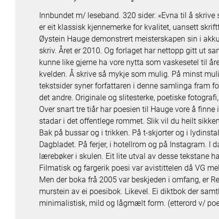
Innbundet m/ leseband. 320 sider. «Evna til å skri
er eit klassisk kjennemerke for kvalitet, uansett skrif
Øystein Hauge demonstrert meisterskapen sin i akkur
skriv. Året er 2010. Og forlaget har nettopp gitt ut s
kunne like gjerne ha vore nytta som vaskesetel til å
kvelden. Å skrive så mykje som mulig. På minst mul
tekstsider syner forfattaren i denne samlinga fram for 
det andre. Originale og slitesterke, poetiske fotografi, 
Over snart tre tiår har poesien til Hauge vore å finne
stadar i det offentlege rommet. Slik vil du heilt sikker
Bak på bussar og i trikken. På t-skjorter og i lydin
Dagbladet. På ferjer, i hotellrom og på Instagram. I d
lærebøker i skulen. Eit lite utval av desse tekstane h
Filmatisk og fargerik poesi var avistittelen då VG m
Men der boka frå 2005 var beskjeden i omfang, er Rest
murstein av ei poesibok. Likevel. Ei diktbok der samtli
minimalistisk, mild og lågmælt form. (etterord v/ p