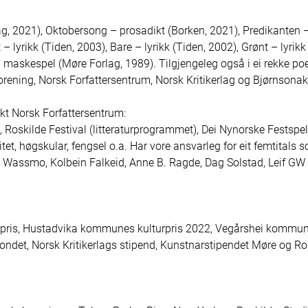
2021), Oktobersong – prosadikt (Borken, 2021), Predikanten – lyr
– lyrikk (Tiden, 2003), Bare – lyrikk (Tiden, 2002), Grønt – lyrikk
askespel (Møre Forlag, 1989). Tilgjengeleg også i ei rekke poes
ning, Norsk Forfattersentrum, Norsk Kritikerlag og Bjørnsonak
t Norsk Forfattersentrum:

l, Roskilde Festival (litteraturprogrammet), Dei Nynorske Festspe
tet, høgskular, fengsel o.a. Har vore ansvarleg for eit femtitals
ørg Wassmo, Kolbein Falkeid, Anne B. Ragde, Dag Solstad, Leif GW
turpris, Hustadvika kommunes kulturpris 2022, Vegårshei kommun
det, Norsk Kritikerlags stipend, Kunstnarstipendet Møre og Rom