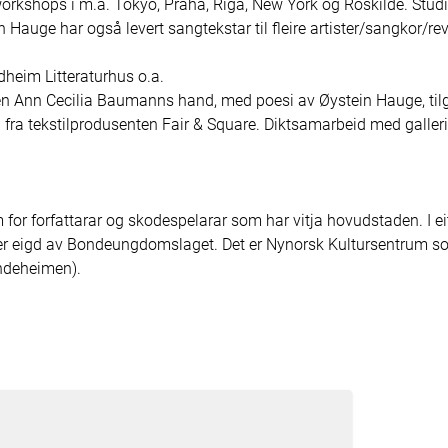
orkshops i m.a. Tokyo, Praha, Riga, New York og Roskilde. Stu
auge har også levert sangtekstar til fleire artister/sangkor/rev
eim Litteraturhus o.a. 

en Ann Cecilia Baumanns hand, med poesi av Øystein Hauge, ti
on fra tekstilprodusenten Fair & Square. Diktsamarbeid med galle
or forfattarar og skodespelarar som har vitja hovudstaden. I eit 
er eigd av Bondeungdomslaget. Det er Nynorsk Kultursentrum som
ndeheimen).