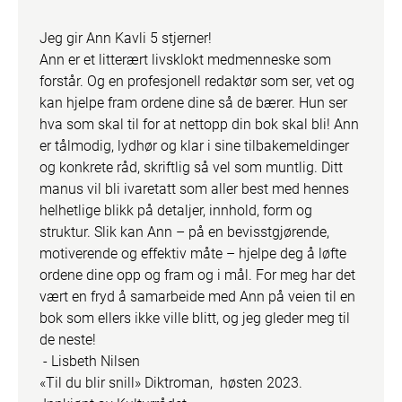
Jeg gir Ann Kavli 5 stjerner! 

Ann er et litterært livsklokt medmenneske som 
forstår. Og en profesjonell redaktør som ser, vet og 
kan hjelpe fram ordene dine så de bærer. Hun ser 
hva som skal til for at nettopp din bok skal bli! Ann 
er tålmodig, lydhør og klar i sine tilbakemeldinger 
og konkrete råd, skriftlig så vel som muntlig. Ditt 
manus vil bli ivaretatt som aller best med hennes 
helhetlige blikk på detaljer, innhold, form og 
struktur. Slik kan Ann – på en bevisstgjørende, 
motiverende og effektiv måte – hjelpe deg å løfte 
ordene dine opp og fram og i mål. For meg har det 
vært en fryd å samarbeide med Ann på veien til en 
bok som ellers ikke ville blitt, og jeg gleder meg til 
de neste!

 - Lisbeth Nilsen

«Til du blir snill» Diktroman,  høsten 2023.
