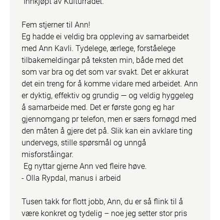
 Innkjøpt av Kulturrådet. 

Fem stjerner til Ann!

Eg hadde ei veldig bra oppleving av samarbeidet 
med Ann Kavli. Tydelege, ærlege, forståelege 
tilbakemeldingar på teksten min, både med det 
som var bra og det som var svakt. Det er akkurat 
det ein treng for å komme vidare med arbeidet. Ann 
er dyktig, effektiv og grundig — og veldig hyggeleg 
å samarbeide med. Det er første gong eg har 
gjennomgang pr telefon, men er særs fornøgd med 
den måten å gjere det på. Slik kan ein avklare ting 
undervegs, stille spørsmål og unngå 
misforståingar. 

 Eg nyttar gjerne Ann ved fleire høve.

- Olla Rypdal, manus i arbeid

Tusen takk for flott jobb, Ann, du er så flink til å 
være konkret og tydelig – noe jeg setter stor pris 