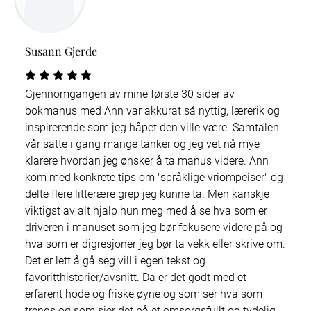
Susann Gjerde
Gjennomgangen av mine første 30 sider av
bokmanus med Ann var akkurat så nyttig, lærerik og
inspirerende som jeg håpet den ville være. Samtalen
vår satte i gang mange tanker og jeg vet nå mye
klarere hvordan jeg ønsker å ta manus videre. Ann
kom med konkrete tips om "språklige vriompeiser" og
delte flere litterære grep jeg kunne ta. Men kanskje
viktigst av alt hjalp hun meg med å se hva som er
driveren i manuset som jeg bør fokusere videre på og
hva som er digresjoner jeg bør ta vekk eller skrive om.
Det er lett å gå seg vill i egen tekst og
favoritthistorier/avsnitt. Da er det godt med et
erfarent hode og friske øyne og som ser hva som
trengs og som sier det på et omsorgsfullt og tydelig