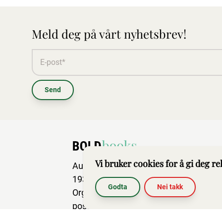
Meld deg på vårt nyhetsbrev!
Send
Vi bruker cookies for å gi deg r
Aurskog Næringspark
1930 Aurskog
Godta
Nei takk
Org.nr: 917 634 327
post@boldbooks.no