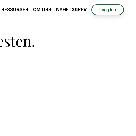
RESSURSER
OM OSS
NYHETSBREV
Logg inn
esten.