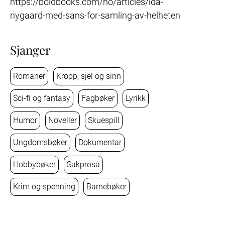
https://boldbooks.com/no/articles/ida-
Sjanger
Romaner
Kropp, sjel og sinn
Sci-fi og fantasy
Fagbøker
Lyrikk
Humor
Noveller
Skuespill
Ungdomsbøker
Dokumentar
Hobbybøker
Sakprosa
Krim og spenning
Barnebøker