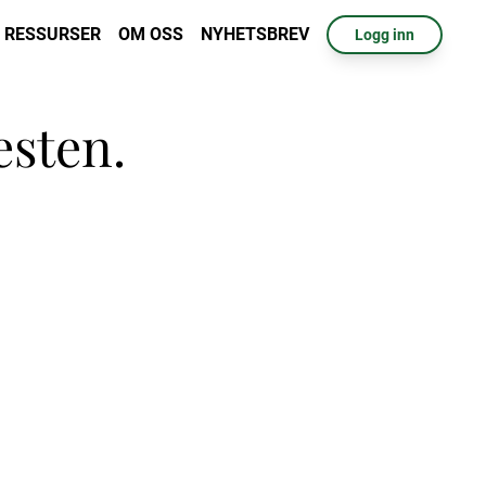
RESSURSER
OM OSS
NYHETSBREV
Logg inn
esten.