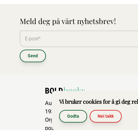
Meld deg på vårt nyhetsbrev!
Send
Vi bruker cookies for å gi deg r
Aurskog Næringspark
1930 Aurskog
Godta
Nei takk
Org.nr: 917 634 327
post@boldbooks.no