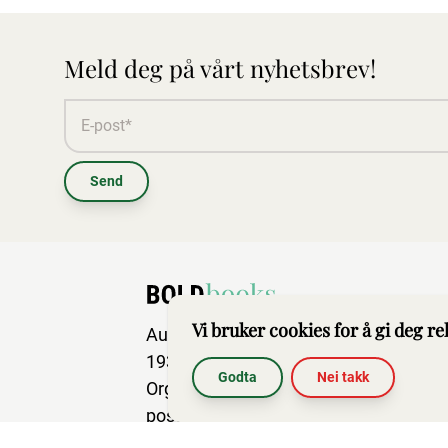
Meld deg på vårt nyhetsbrev!
Send
Vi bruker cookies for å gi deg r
Aurskog Næringspark
1930 Aurskog
Godta
Nei takk
Org.nr: 917 634 327
post@boldbooks.no