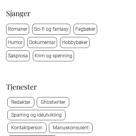
Sjanger
Romaner
Sci-fi og fantasy
Fagbøker
Humor
Dokumentar
Hobbybøker
Sakprosa
Krim og spenning
Tjenester
Redaktør
Ghostwriter
Sparring og idéutvikling
Kontaktperson
Manuskonsulent