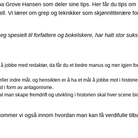
a Grove Hansen som deler sine tips. Her får du tips om 
 tell. Vi lærer om grep og teknikker som skjønnlitterære fo
eg spesielt til forfattere og bokelskere, har hatt stor s
r å jobbe med redaktør, da får du et bedre manus og mer igjen f
ler indre mål, og hensikten er å ha et mål å jobbe mot i historie
 i form av antagonisme.
l man skape fremdrift og utvikling i historien skal hver scene b
tør kommer vi også innom hvordan man kan få verdifulle ti