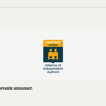
elevante annonser.
© BoldBooks 2026