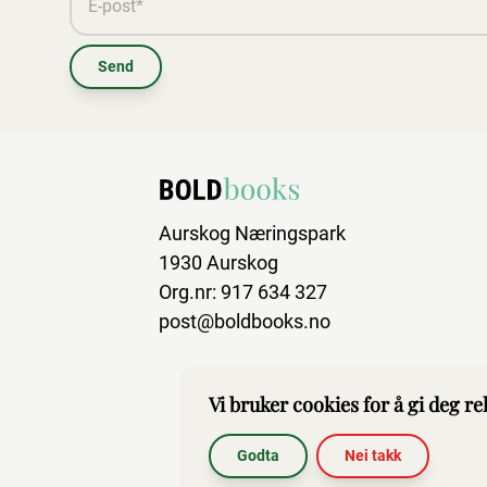
Send
Aurskog Næringspark
1930 Aurskog
Org.nr: 917 634 327
post@boldbooks.no
Vi bruker cookies for å gi deg r
Godta
Nei takk