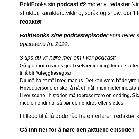
BoldBooks sin
podcast #2
møter vi redaktør Nin
struktur, karakterutvikling, språk og show, don't
redaktør
.
BoldBooks sine podcastepisoder
som retter s
episodene fra 2022.
3 tips du vil høre mer om i vår podcast:
Gå gjennom manus godt (selvredigering)
før du starte
til å bli #uleggfrasegbar
Du må ha et mål med manus.
Det kan være både ytre el
Hovedpersone ønsker å nå et mål, men møter motstand
Hver scene i historien må representere en endring.
Ska
med en endring, så bør den endres eller slettes
I tillegg til å få gode råd fra en erfaren redak
Gå inn her for å høre den aktuelle episoden