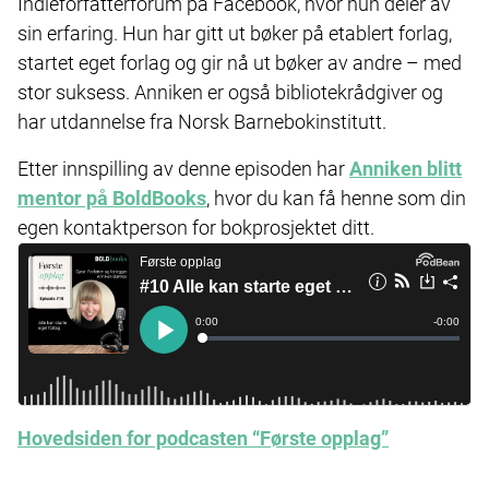
Indieforfatterforum på Facebook, hvor hun deler av
sin erfaring. Hun har gitt ut bøker på etablert forlag,
startet eget forlag og gir nå ut bøker av andre – med
stor suksess. Anniken er også bibliotekrådgiver og
har utdannelse fra Norsk Barnebokinstitutt.
Etter innspilling av denne episoden har
Anniken blitt
mentor på BoldBooks
, hvor du kan få henne som din
egen kontaktperson for bokprosjektet ditt.
Hovedsiden for podcasten “Første opplag”